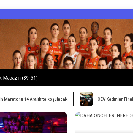
k Magazin (39-51)
ık’ta koşulacak
CEV Kadınlar Final Four Voleybol Maç