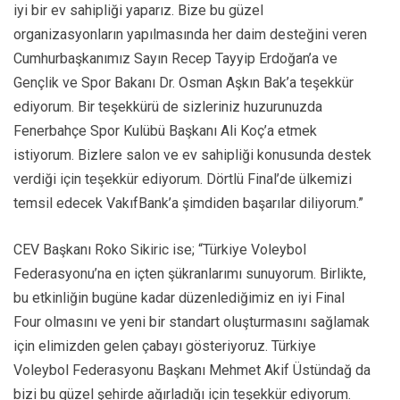
iyi bir ev sahipliği yaparız. Bize bu güzel
organizasyonların yapılmasında her daim desteğini veren
Cumhurbaşkanımız Sayın Recep Tayyip Erdoğan’a ve
Gençlik ve Spor Bakanı Dr. Osman Aşkın Bak’a teşekkür
ediyorum. Bir teşekkürü de sizleriniz huzurunuzda
Fenerbahçe Spor Kulübü Başkanı Ali Koç’a etmek
istiyorum. Bizlere salon ve ev sahipliği konusunda destek
verdiği için teşekkür ediyorum. Dörtlü Final’de ülkemizi
temsil edecek VakıfBank’a şimdiden başarılar diliyorum.”
CEV Başkanı Roko Sikiric ise; “Türkiye Voleybol
Federasyonu’na en içten şükranlarımı sunuyorum. Birlikte,
bu etkinliğin bugüne kadar düzenlediğimiz en iyi Final
Four olmasını ve yeni bir standart oluşturmasını sağlamak
için elimizden gelen çabayı gösteriyoruz. Türkiye
Voleybol Federasyonu Başkanı Mehmet Akif Üstündağ da
bizi bu güzel şehirde ağırladığı için teşekkür ediyorum.