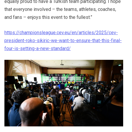
equally proud to have a Turkish team participating. I hope
that everyone involved – the teams, athletes, coaches,
and fans – enjoys this event to the fullest.”
https://championsleague.cev.eu/en/articles/2025/cev-
president-roko-sikiric-we-want-to-ensure-that-this-final-
four-is-setting-a-new-standard/