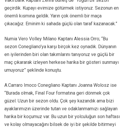
VakıfBank Kaptanı Zehra Güneş de “Yoğun bir sezon
geçirdik. Kupayı evimize götürmek istiyoruz. Sezonun en
önemli kısmına geldik. Yarın çok önemli bir maça
çıkacağız. Eminim ki sahada güçlü olan taraf kazanacak.”
Numia Vero Volley Milano Kaptanı Alessia Orro; “Bu
sezon Conegliano’ya karşı birçok kez oynadık. Dünyanın
en iyilerinden biri olan takımlarını tanıyoruz ve güçlü bir
maç çıkararak izleyen herkese harika bir gösteri sunmayı
umuyoruz” şeklinde konuştu.
A.Carraro Imoco Conegliano Kaptanı Joanna Wolosz ise
“Burada olmak, Final Four formatına geri dönmek çok
güzel. Uzun bir sezon oldu. Çok şey kazandık ama bizi
ayaklarımızın üzerinde tutan ve odaklanmamızı sağlayan
harika bir koçumuz var. Bu uzun bir yolculuğun son haftası
ve kolay olmayacağını bilsek de iyi bir şekilde bitirmeyi