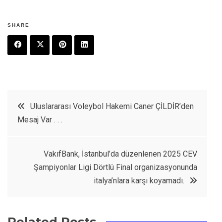
SHARE
F
T
P
L
a
w
in
in
c
it
t
k
Yazı
Uluslararası Voleybol Hakemi Caner ÇİLDİR’den
e
t
e
e
Mesaj Var . . .
dolaşımı
b
e
r
d
o
r
e
in
VakıfBank, İstanbul’da düzenlenen 2025 CEV
o
s
Şampiyonlar Ligi Dörtlü Final organizasyonunda
k
t
italya’nlara karşı koyamadı.
Related Posts