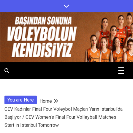
Skip
to
content
.
.
You are Here
Home
CEV Kadınlar Final Four Voleybol Maçları Yarın İstanbul’da
Başlıyor / CEV Women’s Final Four Volleyball Matches
Start in Istanbul Tomorrow