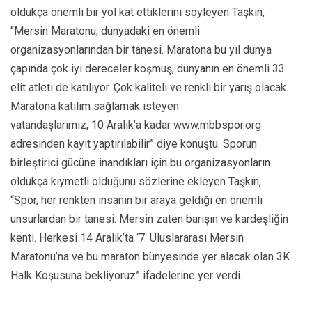
oldukça önemli bir yol kat ettiklerini söyleyen Taşkın,
“Mersin Maratonu, dünyadaki en önemli
organizasyonlarından bir tanesi. Maratona bu yıl dünya
çapında çok iyi dereceler koşmuş, dünyanın en önemli 33
elit atleti de katılıyor. Çok kaliteli ve renkli bir yarış olacak.
Maratona katılım sağlamak isteyen
vatandaşlarımız, 10 Aralık’a kadar www.mbbspor.org
adresinden kayıt yaptırılabilir” diye konuştu. Sporun
birleştirici gücüne inandıkları için bu organizasyonların
oldukça kıymetli olduğunu sözlerine ekleyen Taşkın,
“Spor, her renkten insanın bir araya geldiği en önemli
unsurlardan bir tanesi. Mersin zaten barışın ve kardeşliğin
kenti. Herkesi 14 Aralık’ta ‘7. Uluslararası Mersin
Maratonu’na ve bu maraton bünyesinde yer alacak olan 3K
Halk Koşusuna bekliyoruz” ifadelerine yer verdi.