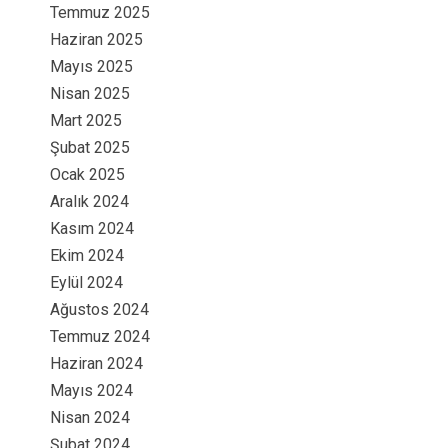
Temmuz 2025
Haziran 2025
Mayıs 2025
Nisan 2025
Mart 2025
Şubat 2025
Ocak 2025
Aralık 2024
Kasım 2024
Ekim 2024
Eylül 2024
Ağustos 2024
Temmuz 2024
Haziran 2024
Mayıs 2024
Nisan 2024
Şubat 2024