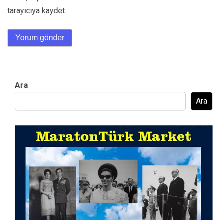
tarayıcıya kaydet.
Ara
Ara