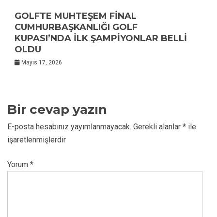
GOLFTE MUHTEŞEM FİNAL
CUMHURBAŞKANLIĞI GOLF
KUPASI’NDA İLK ŞAMPİYONLAR BELLİ
OLDU
Mayıs 17, 2026
Bir cevap yazın
E-posta hesabınız yayımlanmayacak.
Gerekli alanlar
*
ile
işaretlenmişlerdir
Yorum
*