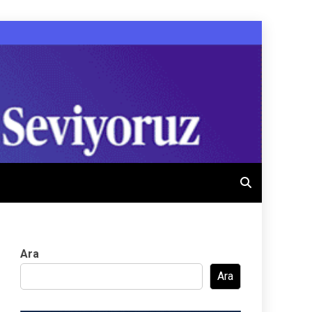
Ara
Ara