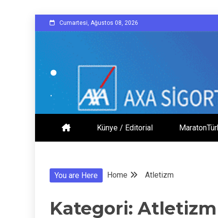
Skip
Cumartesi, Ağustos 08, 2026
to
content
.
.
Künye / Editorial
MaratonTür
Home
Atletizm
You are Here
Kategori:
Atletizm