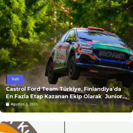
Ralli
Castrol Ford Team Türkiye, Finlandiya’da
En Fazla Etap Kazanan Ekip Olarak Junior
WRC’de Dünya Şampiyonluğu
Ağustos 3, 2026
Mücadelesini Şili’ye Taşıdı