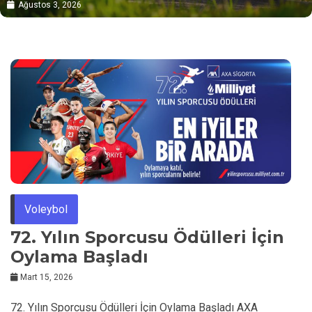
Dünya Şampiyonluğu Mücadelesini Şili’ye Taşıdı
Ağustos 3, 2026
Voleybol
72. Yılın Sporcusu Ödülleri İçin
Oylama Başladı
Mart 15, 2026
72. Yılın Sporcusu Ödülleri İçin Oylama Başladı AXA