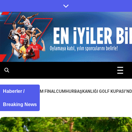
Skip
to
content
.
.
Haberler /
EM FİNAL
CUMHURBAŞKANLIĞI GOLF KUPASI’NDA İLK ŞAMPİYONLA
Breaking News