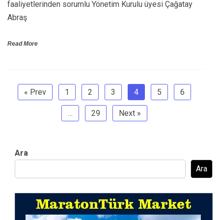
faaliyetlerinden sorumlu Yönetim Kurulu üyesi Çağatay
Abraş
Read More
« Prev
1
2
3
4
5
6
…
29
Next »
Ara
Ara