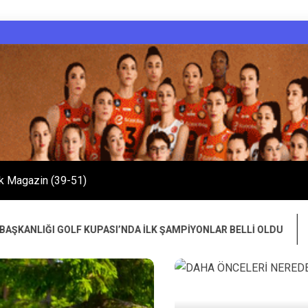
k Magazin (39-51)
UPASI’NDA İLK ŞAMPİYONLAR BELLİ OLDU
OSMAN A