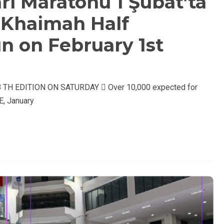
rı Maratonu 1 Şubat’ta
l Khaimah Half
n on February 1st
H EDITION ON SATURDAY  Over 10,000 expected for
E, January