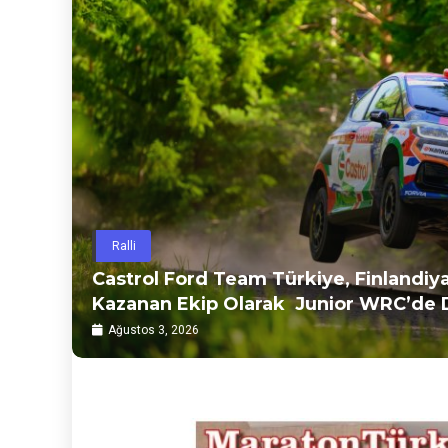
Voleybol
ap
luğu
ŞAMPİYON SULTANLAR…
Temmuz 27, 2026