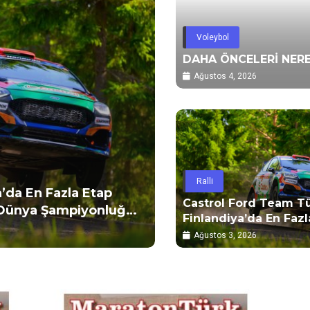
Voleybol
DAHA ÖNCELERİ NERE
Ağustos 4, 2026
Ralli
Voleybol
Castrol Ford Team Tü
SULTANLAR FİNALD
Finlandiya’da En Fazl
Temmuz 26, 2026
Kazanan Ekip Olarak 
Ağustos 3, 2026
WRC’de Dünya
Şampiyonluğu Mücad
Şili’ye Taşıdı