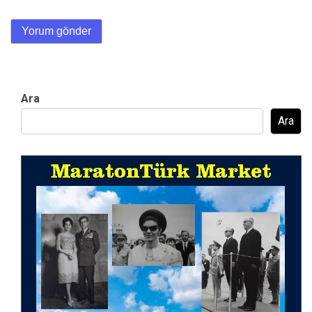
Ara
Ara