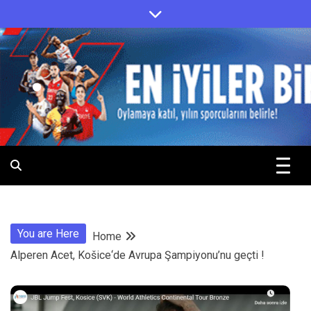
Skip
to
content
.
.
You are Here
Home
Alperen Acet, Košice‘de Avrupa Şampiyonu’nu geçti !