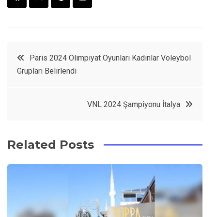
F
T
P
L
a
w
in
in
c
it
t
k
Yazı
Paris 2024 Olimpiyat Oyunları Kadınlar Voleybol
e
t
e
e
Grupları Belirlendi
dolaşımı
b
e
r
d
o
r
e
in
VNL 2024 Şampiyonu İtalya
o
s
k
t
Related Posts