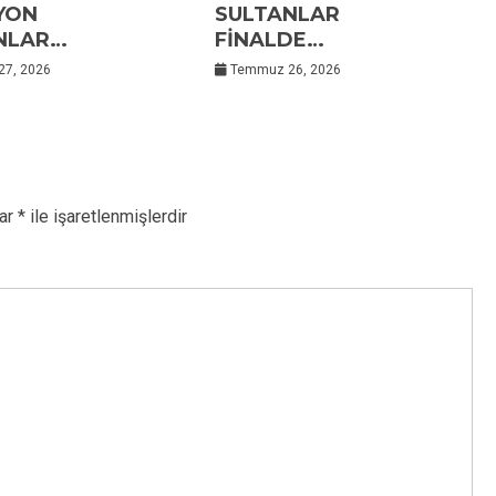
YON
SULTANLAR
NLAR…
FİNALDE…
7, 2026
Temmuz 26, 2026
lar
*
ile işaretlenmişlerdir