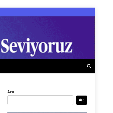
Ara
Ara