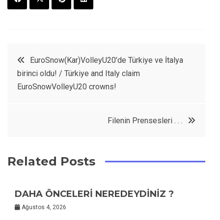
F
T
P
L
a
w
in
in
c
it
t
k
Yazı
EuroSnow(Kar)VolleyU20’de Türkiye ve İtalya
e
t
e
e
birinci oldu! / Türkiye and Italy claim
dolaşımı
b
e
r
d
EuroSnowVolleyU20 crowns!
o
r
e
in
o
s
Filenin Prensesleri . . .
k
t
Related Posts
DAHA ÖNCELERİ NEREDEYDİNİZ ?
Ağustos 4, 2026