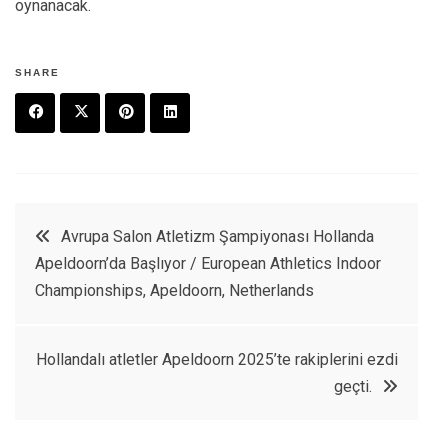
oynanacak.
SHARE
F
T
P
L
a
w
in
in
c
it
t
k
Yazı
Avrupa Salon Atletizm Şampiyonası Hollanda
e
t
e
e
Apeldoorn’da Başlıyor / European Athletics Indoor
dolaşımı
b
e
r
d
Championships, Apeldoorn, Netherlands
o
r
e
in
o
s
Hollandalı atletler Apeldoorn 2025’te rakiplerini ezdi
k
t
geçti.