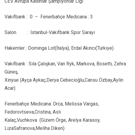
CEV Avrupa Kadınlar Şampiyonlar Ligi
Vakıfbank : 0 – Fenerbahçe Medicana : 3
Salon : İstanbul-Vakıfbank Spor Sarayı
Hakemler : Dominga Lot(İtalya), Erdal Akıncı(Türkiye)
Vakıfbank : Sıla Çalışkan, Van Ryk, Markova, Bosetti, Zehra
Güneş,
Xinyue (Ayça Aykaç,Derya Cebecioğlu,Cansu Özbay,Aylin
Acar)
Fenerbahçe Medicana: Drca, Melissa Vargas,
Fedorovtseva,Cristina, Aslı
Kalaç,Vuchkova (Gizem Örge, Arelya Karasoy,
LizaSafranova,Meliha Diken)