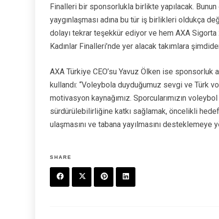
Finalleri bir sponsorlukla birlikte yapılacak. Bun
yaygınlaşması adına bu tür iş birlikleri oldukça de
dolayı tekrar teşekkür ediyor ve hem AXA Sigorta 2
Kadınlar Finalleri’nde yer alacak takımlara şimdide
AXA Türkiye CEO’su Yavuz Ölken ise sponsorluk anl
kullandı: “Voleybola duyduğumuz sevgi ve Türk vo
motivasyon kaynağımız. Sporcularımızın voleybol 
sürdürülebilirliğine katkı sağlamak, öncelikli hede
ulaşmasını ve tabana yayılmasını desteklemeye yö
SHARE
F
T
P
L
a
w
in
in