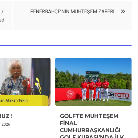
 /
FENERBAHÇE’NİN MUHTEŞEM ZAFERİ…
ed
UZ !
GOLFTE MUHTEŞEM
FİNAL
, 2026
CUMHURBAŞKANLIĞI
GOLF KUPASI’NDA İLK