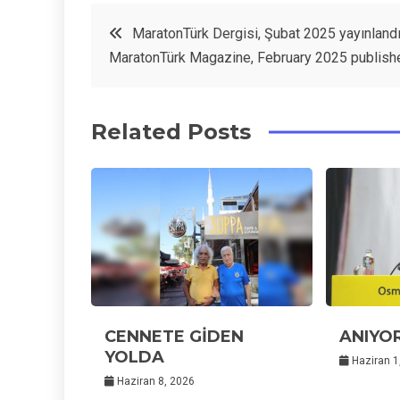
c
it
t
k
Yazı
MaratonTürk Dergisi, Şubat 2025 yayınlandı
e
t
e
e
MaratonTürk Magazine, February 2025 publish
dolaşımı
b
e
r
d
o
r
e
in
Related Posts
o
s
k
t
CENNETE GİDEN
ANIYOR
YOLDA
Haziran 1
Haziran 8, 2026