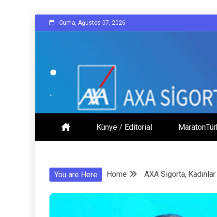
Skip
Cuma, Ağustos 07, 2026
to
content
.
.
Künye / Editorial
MaratonTür
Home
AXA Sigorta, Kadınlar
You are Here