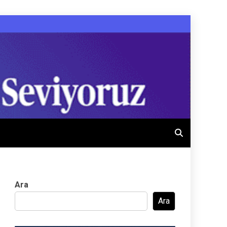
Ara
Ara