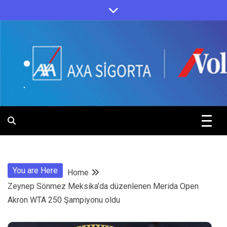
Skip
to
content
.
.
You are Here
Home
Zeynep Sönmez Meksika’da düzenlenen Merida Open
Akron WTA 250 Şampiyonu oldu