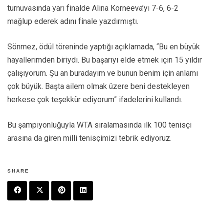
turnuvasında yarı finalde Alina Korneeva’yı 7-6, 6-2
mağlup ederek adını finale yazdırmıştı.
Sönmez, ödül töreninde yaptığı açıklamada, “Bu en büyük
hayallerimden biriydi. Bu başarıyı elde etmek için 15 yıldır
çalışıyorum. Şu an buradayım ve bunun benim için anlamı
çok büyük. Başta ailem olmak üzere beni destekleyen
herkese çok teşekkür ediyorum” ifadelerini kullandı.
Bu şampiyonluğuyla WTA sıralamasında ilk 100 tenisçi
arasına da giren milli tenisçimizi tebrik ediyoruz.
SHARE
F
T
P
L