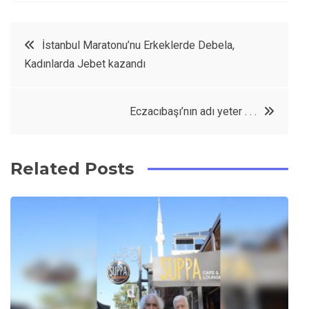
a
w
in
in
c
it
t
k
Yazı
İstanbul Maratonu’nu Erkeklerde Debela,
e
t
e
e
Kadınlarda Jebet kazandı
dolaşımı
b
e
r
d
o
r
e
in
Eczacıbaşı’nın adı yeter . . .
o
s
k
t
Related Posts